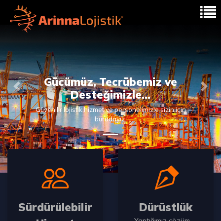
Gücümüz, Tecrübemiz ve
Previous
Nex
Desteğimizle…
Güvenilir lojistik hizmet ve personelimizle sizin için
buradayız.
Sürdürülebilir
Dürüstlük
Yaptığımız çözüm